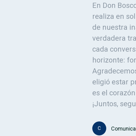
En Don Bosco
realiza en so
de nuestra in
verdadera tr
cada convers
horizonte: f
Agradecemos 
eligió estar 
es el corazó
¡Juntos, seg
Comunica
C