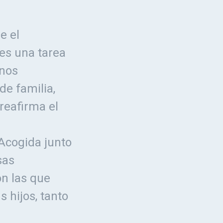
e el
es una tarea
 nos
de familia,
 reafirma el
 Acogida junto
sas
on las que
 hijos, tanto