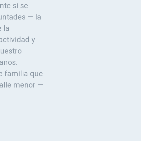
te si se
luntades — la
 la
ctividad y
uestro
ianos.
 familia que
talle menor —